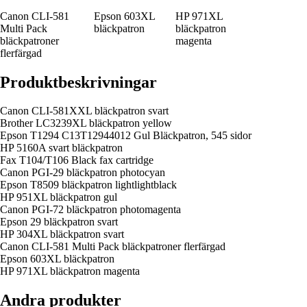
Canon CLI-581
Epson 603XL
HP 971XL
Multi Pack
bläckpatron
bläckpatron
bläckpatroner
magenta
flerfärgad
Produktbeskrivningar
Canon CLI-581XXL bläckpatron svart
Brother LC3239XL bläckpatron yellow
Epson T1294 C13T12944012 Gul Bläckpatron, 545 sidor
HP 5160A svart bläckpatron
Fax T104/T106 Black fax cartridge
Canon PGI-29 bläckpatron photocyan
Epson T8509 bläckpatron lightlightblack
HP 951XL bläckpatron gul
Canon PGI-72 bläckpatron photomagenta
Epson 29 bläckpatron svart
HP 304XL bläckpatron svart
Canon CLI-581 Multi Pack bläckpatroner flerfärgad
Epson 603XL bläckpatron
HP 971XL bläckpatron magenta
Andra produkter