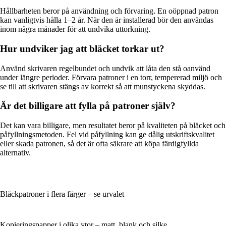
Hållbarheten beror på användning och förvaring. En oöppnad patron
kan vanligtvis hålla 1–2 år. När den är installerad bör den användas
inom några månader för att undvika uttorkning.
Hur undviker jag att bläcket torkar ut?
Använd skrivaren regelbundet och undvik att låta den stå oanvänd
under längre perioder. Förvara patroner i en torr, tempererad miljö och
se till att skrivaren stängs av korrekt så att munstyckena skyddas.
Är det billigare att fylla på patroner själv?
Det kan vara billigare, men resultatet beror på kvaliteten på bläcket och
påfyllningsmetoden. Fel vid påfyllning kan ge dålig utskriftskvalitet
eller skada patronen, så det är ofta säkrare att köpa färdigfyllda
alternativ.
Bläckpatroner i flera färger – se urvalet
Kopieringspapper i olika ytor – matt, blank och silke