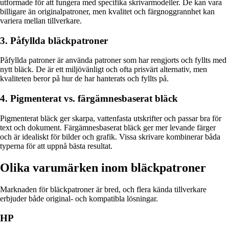
utformade för att fungera med specifika skrivarmodeller. De kan vara
billigare än originalpatroner, men kvalitet och färgnoggrannhet kan
variera mellan tillverkare.
3. Påfyllda bläckpatroner
Påfyllda patroner är använda patroner som har rengjorts och fyllts med
nytt bläck. De är ett miljövänligt och ofta prisvärt alternativ, men
kvaliteten beror på hur de har hanterats och fyllts på.
4. Pigmenterat vs. färgämnesbaserat bläck
Pigmenterat bläck ger skarpa, vattenfasta utskrifter och passar bra för
text och dokument. Färgämnesbaserat bläck ger mer levande färger
och är idealiskt för bilder och grafik. Vissa skrivare kombinerar båda
typerna för att uppnå bästa resultat.
Olika varumärken inom bläckpatroner
Marknaden för bläckpatroner är bred, och flera kända tillverkare
erbjuder både original- och kompatibla lösningar.
HP