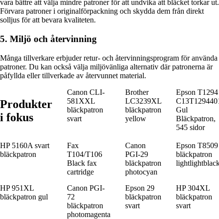
vara bättre att välja mindre patroner för att undvika att bläcket torkar ut.
Förvara patroner i originalförpackning och skydda dem från direkt
solljus för att bevara kvaliteten.
5. Miljö och återvinning
Många tillverkare erbjuder retur- och återvinningsprogram för använda
patroner. Du kan också välja miljövänliga alternativ där patronerna är
påfyllda eller tillverkade av återvunnet material.
Canon CLI-
Brother
Epson T1294
581XXL
LC3239XL
C13T129440
Produkter
bläckpatron
bläckpatron
Gul
i fokus
svart
yellow
Bläckpatron,
545 sidor
HP 5160A svart
Fax
Canon
Epson T8509
bläckpatron
T104/T106
PGI-29
bläckpatron
Black fax
bläckpatron
lightlightblac
cartridge
photocyan
HP 951XL
Canon PGI-
Epson 29
HP 304XL
bläckpatron gul
72
bläckpatron
bläckpatron
bläckpatron
svart
svart
photomagenta