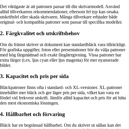
Det viktigaste är att patronen passar till din skrivarmodell. Använd
alltid tillverkarens rekommendationer, eftersom fel typ kan orsaka
utskriftsfel eller skada skrivaren. Många tillverkare erbjuder både
original- och kompatibla patroner som passar till specifika modeller.
2. Färgkvalitet och utskriftsbehov
Om du främst skriver ut dokument kan standardbläck vara tillräckligt.
För grafiska uppgifter, foton eller presentationer bör du välja patroner
med hög färgmättnad och exakt färgåtergivning. Vissa patroner har
extra färger (t.ex. ljus cyan eller ljus magenta) för mer nyanserade
bilder.
3. Kapacitet och pris per sida
Bläckpatroner finns ofta i standard- och XL-versioner. XL-patroner
innehåller mer bläck och ger lägre pris per sida, vilket kan vara en
fördel vid frekvent utskrift. Jämför alltid kapacitet och pris för att hitta
den mest ekonomiska lösningen.
4. Hållbarhet och förvaring
Bläck har en begränsad hållbarhet. Om du skriver ut sällan kan det