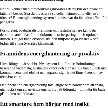
När du känner till ditt förbrukningsmönster i detalj blir det lättare att
fatta rätt beslut. Ska du investera i solceller, värmepump eller nya
fönster? Ett energihanteringssystem kan visa var du får störst effekt för
pengarna.
För företag, bostadsrättsföreningar och fastighetsägare kan data
dessutom användas för att dokumentera besparingar och optimera
driften. Det ger både ekonomiska och miljömässiga vinster – och
bidrar till att nå Sveriges klimatmål.
Framtidens energihantering är proaktiv
Utvecklingen går snabbt. Nya system kan förutse förbrukningen
baserat på väderdata, hushållets vanor och elpriser. De kan till och med
kommunicera med elnätet och anpassa sig när det finns överskott av
förnybar energi.
Det innebär att energihantering inte längre bara handlar om att spara,
utan också om att använda energi vid rätt tidpunkt – till nytta för både
plånboken och klimatet.
Ett smartare hem börjar med insikt