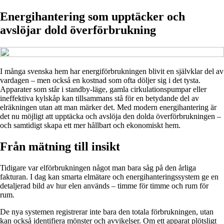
Energihantering som upptäcker och
avslöjar dold överförbrukning
I många svenska hem har energiförbrukningen blivit en självklar del av
vardagen – men också en kostnad som ofta döljer sig i det tysta.
Apparater som står i standby-läge, gamla cirkulationspumpar eller
ineffektiva kylskåp kan tillsammans stå för en betydande del av
elräkningen utan att man märker det. Med modern energihantering är
det nu möjligt att upptäcka och avslöja den dolda överförbrukningen –
och samtidigt skapa ett mer hållbart och ekonomiskt hem.
Från mätning till insikt
Tidigare var elförbrukningen något man bara såg på den årliga
fakturan. I dag kan smarta elmätare och energihanteringssystem ge en
detaljerad bild av hur elen används – timme för timme och rum för
rum.
De nya systemen registrerar inte bara den totala förbrukningen, utan
kan också identifiera mönster och avvikelser. Om ett apparat plötsligt