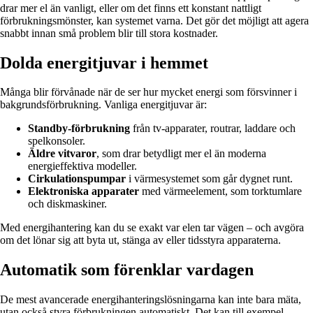
drar mer el än vanligt, eller om det finns ett konstant nattligt
förbrukningsmönster, kan systemet varna. Det gör det möjligt att agera
snabbt innan små problem blir till stora kostnader.
Dolda energitjuvar i hemmet
Många blir förvånade när de ser hur mycket energi som försvinner i
bakgrundsförbrukning. Vanliga energitjuvar är:
Standby-förbrukning
från tv-apparater, routrar, laddare och
spelkonsoler.
Äldre vitvaror
, som drar betydligt mer el än moderna
energieffektiva modeller.
Cirkulationspumpar
i värmesystemet som går dygnet runt.
Elektroniska apparater
med värmeelement, som torktumlare
och diskmaskiner.
Med energihantering kan du se exakt var elen tar vägen – och avgöra
om det lönar sig att byta ut, stänga av eller tidsstyra apparaterna.
Automatik som förenklar vardagen
De mest avancerade energihanteringslösningarna kan inte bara mäta,
utan också styra förbrukningen automatiskt. Det kan till exempel