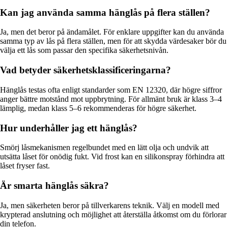
Kan jag använda samma hänglås på flera ställen?
Ja, men det beror på ändamålet. För enklare uppgifter kan du använda
samma typ av lås på flera ställen, men för att skydda värdesaker bör du
välja ett lås som passar den specifika säkerhetsnivån.
Vad betyder säkerhetsklassificeringarna?
Hänglås testas ofta enligt standarder som EN 12320, där högre siffror
anger bättre motstånd mot uppbrytning. För allmänt bruk är klass 3–4
lämplig, medan klass 5–6 rekommenderas för högre säkerhet.
Hur underhåller jag ett hänglås?
Smörj låsmekanismen regelbundet med en lätt olja och undvik att
utsätta låset för onödig fukt. Vid frost kan en silikonspray förhindra att
låset fryser fast.
Är smarta hänglås säkra?
Ja, men säkerheten beror på tillverkarens teknik. Välj en modell med
krypterad anslutning och möjlighet att återställa åtkomst om du förlorar
din telefon.