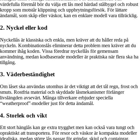
värdefulla föremål bör du välja ett lås med härdad stålbygel och robust
kropp som motstår klippning och uppbrytningsförsök. För lättare
ändamål, som skåp eller väskor, kan en enklare modell vara tillräcklig.
2. Nyckel eller kod
Nyckellås är klassiska och enkla, men kräver att du håller reda på
nyckeln. Kombinationslås eliminerar detta problem men kräver att du
kommer ihåg koden. Vissa föredrar nyckellås för gemensam
användning, medan kodbaserade modeller är praktiska när flera ska ha
tillgång.
3. Väderbeständighet
Om låset ska användas utomhus är det viktigt att det tål regn, frost och
smuts. Rostfria material och skyddade låsmekanismer förlänger
livslängden avsevärt. Många tillverkare erbjuder speciella
“weatherproof”-modeller just för detta ändamål.
4. Storlek och vikt
Ett stort hänglås kan ge extra trygghet men kan också vara tungt och
opraktiskt att transportera. För resor och väskor är kompakta modeller
idealiska, medan större lås passar för grindar, skjul och containrar.