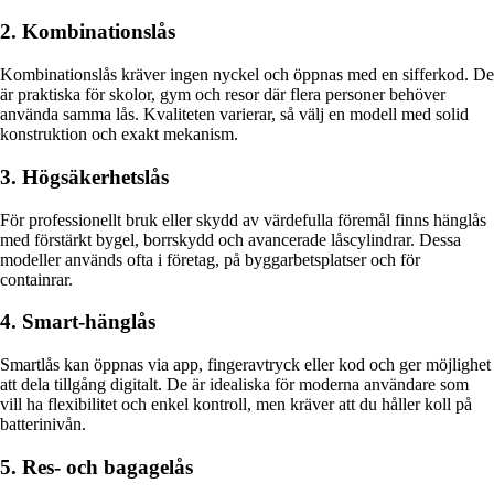
2. Kombinationslås
Kombinationslås kräver ingen nyckel och öppnas med en sifferkod. De
är praktiska för skolor, gym och resor där flera personer behöver
använda samma lås. Kvaliteten varierar, så välj en modell med solid
konstruktion och exakt mekanism.
3. Högsäkerhetslås
För professionellt bruk eller skydd av värdefulla föremål finns hänglås
med förstärkt bygel, borrskydd och avancerade låscylindrar. Dessa
modeller används ofta i företag, på byggarbetsplatser och för
containrar.
4. Smart-hänglås
Smartlås kan öppnas via app, fingeravtryck eller kod och ger möjlighet
att dela tillgång digitalt. De är idealiska för moderna användare som
vill ha flexibilitet och enkel kontroll, men kräver att du håller koll på
batterinivån.
5. Res- och bagagelås