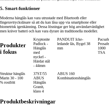
5. Smart-funktioner
Moderna hänglås kan vara utrustade med Bluetooth eller
fingeravtrycksläsare så att du kan låsa upp via smartphone eller
biometrisk igenkänning. Dessa lösningar ger hög användarvänlighet
men kräver batteri och kan vara dyrare än traditionella modeller.
Kryptonite
PANDUIT Icke-
Pacsaf
Padlock -
ledande lås, Bygel 38
Prosaf
Produkter
Hänglås
mm
1000
i fokus
med
TSA
nyckel -
Härdat stål
- 44mm
Struktur hänglås
37ST/55
ABUS 160
Marin 30 - 100
ABUS
Kombinationshänglås
% rostfritt
Hänglås
Granit,
klass 4
Produktbeskrivningar