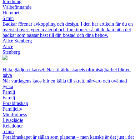
Inredning
Välbefinnande
Hemmet
6 min
Badkar förenar avkoppling och design. I den här artikeln får du en
översikt över typer, material och funktioner, så att du kan hitta det
badkar som passar bäst till din bostad och dina behov.
Alice Stenberg
Alice
Stenberg
Hitta glädjen i kaoset: När föräldraskapets oförutsägbarhet blir en
gåva
När vardagens kaos blir en källa till skratt, närvaro och oväntad
lycka
Familj
Familj
Föräldraskap
Familjeliv
Mindfulness
Livsglädje
Relationer
5 min
Föräldraskapet är sällan som planerat – men kanske är det just i det