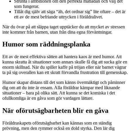
Strunta i ambitionen om den perfekta matlådan och välj det
som fungerar.
Tillåt dig själv att säga “äh, det ordnar sig” lite oftare – det är
ett av de mest befriande uttrycken i föräldralivet.
När du övar på att släppa taget upptäcker du att mycket av stressen
inte kommer från barnen, utan från dina egna förväntningar.
Humor som räddningsplanka
Ett av de mest effektiva sätten att hantera kaos är med humor. Att
kunna skratta åt situationer som annars skulle få dig att sucka gör en
enorm skillnad. När du spiller kaffe på tröjan eller när barnet vägrar
ta på sig overallen kan ett skratt förvandla frustration till gemenskap.
Humor skapar distans till det som känns övermäktigt och påminner
dig om att du inte är ensam. Alla föräldrar kämpar med liknande
situationer – bara på olika sätt. Att kunna se det komiska i det
ofullkomliga är en gåva som gör vardagen lättare.
När oförutsägbarheten blir en gåva
Föräldraskapets oförutsägbarhet kan kännas som en ständig
prövning, men den rymmer också en dold styrka. Den lär dig