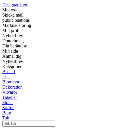
Designat Hem
Möt oss
Skicka mail
public relations
Marknadsföring
Min profil
Nyhetsbrev
Dotterbolag
Din berättelse
Min sida
Anmäl dig
Nyhetsbrev
Kategorier
Bostad
Ljus
Blommor
Dekoration
Vitvaror
Tabeller
Stolar
Soffor
Barn
Tak