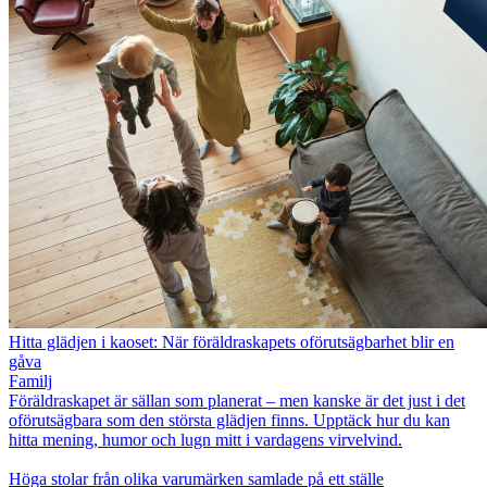
Hitta glädjen i kaoset: När föräldraskapets oförutsägbarhet blir en
gåva
Familj
Föräldraskapet är sällan som planerat – men kanske är det just i det
oförutsägbara som den största glädjen finns. Upptäck hur du kan
hitta mening, humor och lugn mitt i vardagens virvelvind.
Höga stolar från olika varumärken samlade på ett ställe