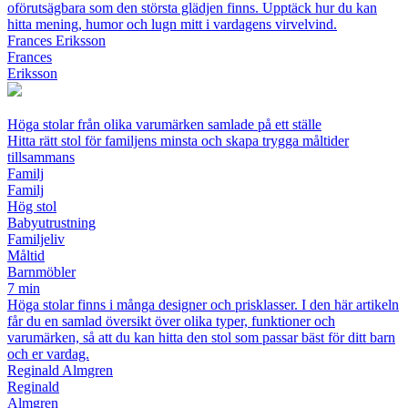
oförutsägbara som den största glädjen finns. Upptäck hur du kan
hitta mening, humor och lugn mitt i vardagens virvelvind.
Frances Eriksson
Frances
Eriksson
Höga stolar från olika varumärken samlade på ett ställe
Hitta rätt stol för familjens minsta och skapa trygga måltider
tillsammans
Familj
Familj
Hög stol
Babyutrustning
Familjeliv
Måltid
Barnmöbler
7 min
Höga stolar finns i många designer och prisklasser. I den här artikeln
får du en samlad översikt över olika typer, funktioner och
varumärken, så att du kan hitta den stol som passar bäst för ditt barn
och er vardag.
Reginald Almgren
Reginald
Almgren