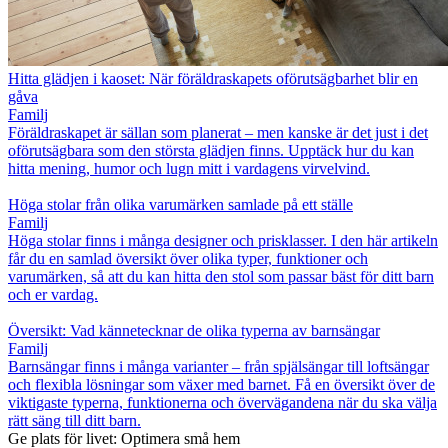
Hitta glädjen i kaoset: När föräldraskapets oförutsägbarhet blir en
gåva
Familj
Föräldraskapet är sällan som planerat – men kanske är det just i det
oförutsägbara som den största glädjen finns. Upptäck hur du kan
hitta mening, humor och lugn mitt i vardagens virvelvind.
Höga stolar från olika varumärken samlade på ett ställe
Familj
Höga stolar finns i många designer och prisklasser. I den här artikeln
får du en samlad översikt över olika typer, funktioner och
varumärken, så att du kan hitta den stol som passar bäst för ditt barn
och er vardag.
Översikt: Vad kännetecknar de olika typerna av barnsängar
Familj
Barnsängar finns i många varianter – från spjälsängar till loftsängar
och flexibla lösningar som växer med barnet. Få en översikt över de
viktigaste typerna, funktionerna och övervägandena när du ska välja
rätt säng till ditt barn.
Ge plats för livet: Optimera små hem