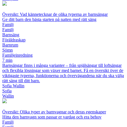
Översikt: Vad kännetecknar de olika typerna av barnsängar
Ge ditt barn den bästa starten på natten med rätt säng
Familj
Familj
Barnsäng
Föräldraskap
Barnrum
Sömn
Familjeinredning
7 min
Barnsängar finns i många varianter – från spjälsängar till loftsängar
och flexibla lösningar som växer med barnet. Få en översikt över de
viktigaste typerna, funktionerna och övervägandena när du ska välja
rätt säng till ditt barn.
Sofia Wallin
Sofia
Wallin
Översikt: Olika typer av barnvagnar och deras egenskaper
Hitta den barnvagn som passar er vardag och era behov
Familj