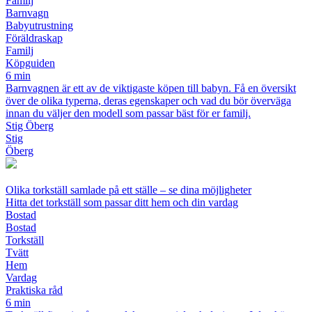
Familj
Barnvagn
Babyutrustning
Föräldraskap
Familj
Köpguiden
6 min
Barnvagnen är ett av de viktigaste köpen till babyn. Få en översikt
över de olika typerna, deras egenskaper och vad du bör överväga
innan du väljer den modell som passar bäst för er familj.
Stig Öberg
Stig
Öberg
Olika torkställ samlade på ett ställe – se dina möjligheter
Hitta det torkställ som passar ditt hem och din vardag
Bostad
Bostad
Torkställ
Tvätt
Hem
Vardag
Praktiska råd
6 min