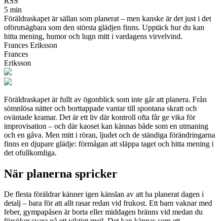
RSS
5 min
Föräldraskapet är sällan som planerat – men kanske är det just i det
oförutsägbara som den största glädjen finns. Upptäck hur du kan
hitta mening, humor och lugn mitt i vardagens virvelvind.
Frances Eriksson
Frances
Eriksson
Föräldraskapet är fullt av ögonblick som inte går att planera. Från
sömnlösa nätter och borttappade vantar till spontana skratt och
oväntade kramar. Det är ett liv där kontroll ofta får ge vika för
improvisation – och där kaoset kan kännas både som en utmaning
och en gåva. Men mitt i röran, ljudet och de ständiga förändringarna
finns en djupare glädje: förmågan att släppa taget och hitta mening i
det ofullkomliga.
När planerna spricker
De flesta föräldrar känner igen känslan av att ha planerat dagen i
detalj – bara för att allt rasar redan vid frukost. Ett barn vaknar med
feber, gympapåsen är borta eller middagen bränns vid medan du
försöker svara på ett viktigt mejl. Det kan kännas som ett