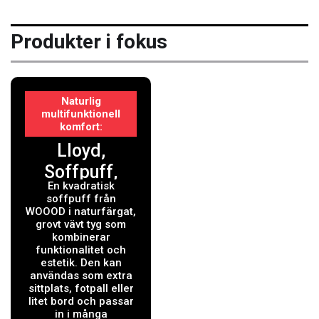
Produkter i fokus
Naturlig
multifunktionell
komfort
Lloyd,
Soffpuff,
En kvadratisk
natur,
soffpuff från
H45x90x90
WOOOD i naturfärgat,
grovt vävt tyg som
cm
kombinerar
funktionalitet och
estetik. Den kan
användas som extra
sittplats, fotpall eller
litet bord och passar
in i många