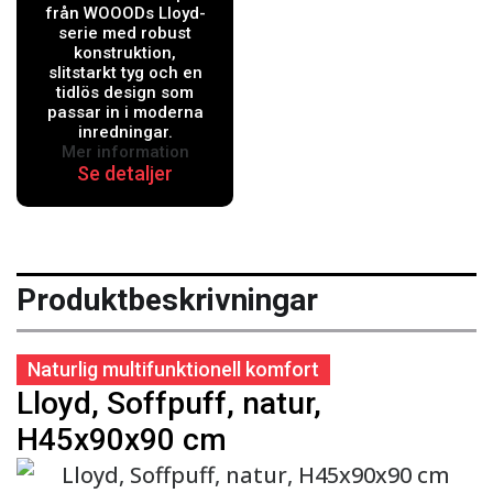
mörkbrun,
från WOOODs Lloyd-
H45x90x90
serie med robust
konstruktion,
cm
slitstarkt tyg och en
tidlös design som
passar in i moderna
inredningar.
Mer information
Se detaljer
Produktbeskrivningar
Naturlig multifunktionell komfort
Lloyd, Soffpuff, natur,
H45x90x90 cm