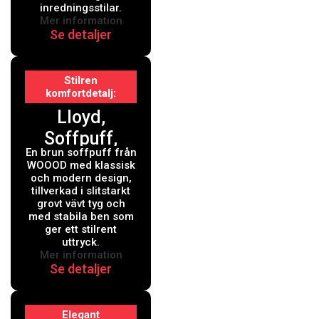
inredningsstilar.
Mer information
Se detaljer
Stilren
komfortdetalj
Lloyd,
Soffpuff,
En brun soffpuff från
brun,
WOOOD med klassisk
H45x90x90
och modern design,
tillverkad i slitstarkt
cm
grovt vävt tyg och
med stabila ben som
ger ett stilrent
uttryck.
Mer information
Se detaljer
Elegant