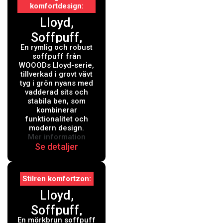
komfortdesign
Lloyd,
Soffpuff,
En rymlig och robust
grön,
soffpuff från
H45x90x90
WOOODs Lloyd-serie,
tillverkad i grovt vävt
cm
tyg i grön nyans med
vadderad sits och
stabila ben, som
kombinerar
funktionalitet och
modern design.
Mer information
Se detaljer
Stilren komfortzon
Lloyd,
Soffpuff,
En mörkbrun soffpuff