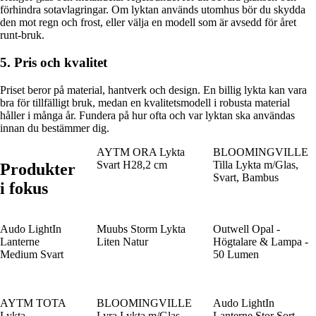
förhindra sotavlagringar. Om lyktan används utomhus bör du skydda
den mot regn och frost, eller välja en modell som är avsedd för året
runt-bruk.
5. Pris och kvalitet
Priset beror på material, hantverk och design. En billig lykta kan vara
bra för tillfälligt bruk, medan en kvalitetsmodell i robusta material
håller i många år. Fundera på hur ofta och var lyktan ska användas
innan du bestämmer dig.
AYTM ORA Lykta
BLOOMINGVILLE
Svart H28,2 cm
Tilla Lykta m/Glas,
Produkter
Svart, Bambus
i fokus
Audo LightIn
Muubs Storm Lykta
Outwell Opal -
Lanterne
Liten Natur
Högtalare & Lampa -
Medium Svart
50 Lumen
AYTM TOTA
BLOOMINGVILLE
Audo LightIn
Lykta
Lyra Lykta m/Glas,
Lanterne Stor Sort