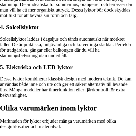
stämning. De är idealiska för sommarhus, orangerier och terrasser där
man vill ha ett mer organiskt uttryck. Dessa lyktor bör dock skyddas
mot fukt för att bevara sin form och färg.
4. Solcellslyktor
Solcellslyktor laddas i dagsljus och tänds automatiskt när mörkret
faller. De är praktiska, miljövänliga och kräver inga sladdar. Perfekta
för trädgården, gångar eller balkongen där du vill ha
stämningsbelysning utan underhåll.
5. Elektriska och LED-lyktor
Dessa lyktor kombinerar klassisk design med modern teknik. De kan
användas både inne och ute och ger ett säkert alternativ till levande
ljus. Många modeller har timerfunktion eller fjärrkontroll för extra
bekvämlighet.
Olika varumärken inom lyktor
Marknaden för lyktor erbjuder många varumärken med olika
designfilosofier och materialval.