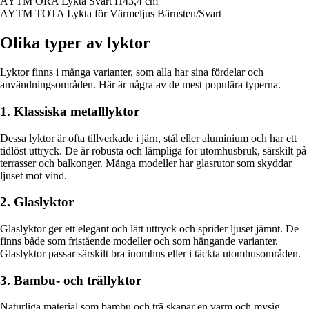
AYTM ORA Lykta Svart H43,4 cm
AYTM TOTA Lykta för Värmeljus Bärnsten/Svart
Olika typer av lyktor
Lyktor finns i många varianter, som alla har sina fördelar och
användningsområden. Här är några av de mest populära typerna.
1. Klassiska metalllyktor
Dessa lyktor är ofta tillverkade i järn, stål eller aluminium och har ett
tidlöst uttryck. De är robusta och lämpliga för utomhusbruk, särskilt på
terrasser och balkonger. Många modeller har glasrutor som skyddar
ljuset mot vind.
2. Glaslyktor
Glaslyktor ger ett elegant och lätt uttryck och sprider ljuset jämnt. De
finns både som fristående modeller och som hängande varianter.
Glaslyktor passar särskilt bra inomhus eller i täckta utomhusområden.
3. Bambu- och trällyktor
Naturliga material som bambu och trä skapar en varm och mysig