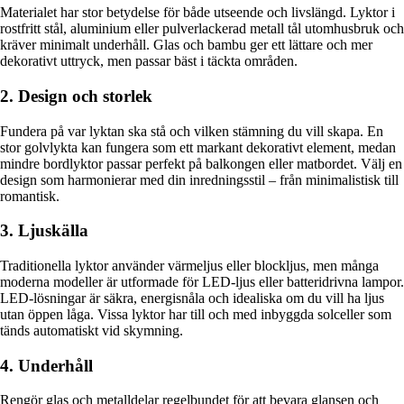
Materialet har stor betydelse för både utseende och livslängd. Lyktor i
rostfritt stål, aluminium eller pulverlackerad metall tål utomhusbruk och
kräver minimalt underhåll. Glas och bambu ger ett lättare och mer
dekorativt uttryck, men passar bäst i täckta områden.
2. Design och storlek
Fundera på var lyktan ska stå och vilken stämning du vill skapa. En
stor golvlykta kan fungera som ett markant dekorativt element, medan
mindre bordlyktor passar perfekt på balkongen eller matbordet. Välj en
design som harmonierar med din inredningsstil – från minimalistisk till
romantisk.
3. Ljuskälla
Traditionella lyktor använder värmeljus eller blockljus, men många
moderna modeller är utformade för LED-ljus eller batteridrivna lampor.
LED-lösningar är säkra, energisnåla och idealiska om du vill ha ljus
utan öppen låga. Vissa lyktor har till och med inbyggda solceller som
tänds automatiskt vid skymning.
4. Underhåll
Rengör glas och metalldelar regelbundet för att bevara glansen och