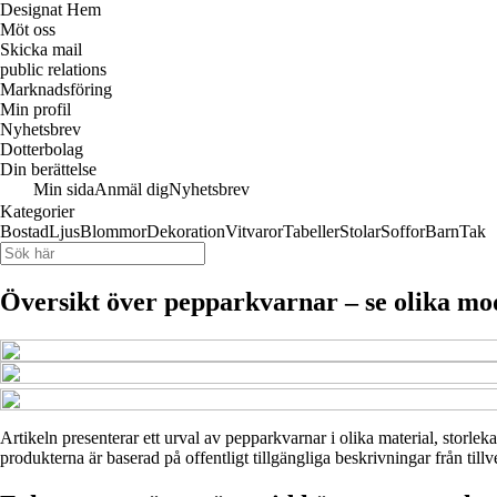
Designat Hem
Möt oss
Skicka mail
public relations
Marknadsföring
Min profil
Nyhetsbrev
Dotterbolag
Din berättelse
Min sida
Anmäl dig
Nyhetsbrev
Kategorier
Bostad
Ljus
Blommor
Dekoration
Vitvaror
Tabeller
Stolar
Soffor
Barn
Tak
Översikt över pepparkvarnar – se olika mod
Artikeln presenterar ett urval av pepparkvarnar i olika material, storlek
produkterna är baserad på offentligt tillgängliga beskrivningar från till