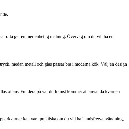
ande.
rnar ofta ger en mer enhetlig malning. Överväg om du vill ha en
t uttryck, medan metall och glas passar bra i moderna kök. Välj en design
fyllas oftare. Fundera på var du främst kommer att använda kvarnen –
pepparkvarnar kan vara praktiska om du vill ha handsfree-användning,