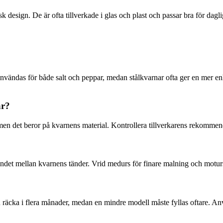
design. De är ofta tillverkade i glas och plast och passar bra för dagl
användas för både salt och peppar, medan stålkvarnar ofta ger en mer en
ar?
 men det beror på kvarnens material. Kontrollera tillverkarens rekommen
åndet mellan kvarnens tänder. Vrid medurs för finare malning och moturs
räcka i flera månader, medan en mindre modell måste fyllas oftare. Anvä