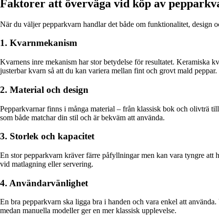
Faktorer att överväga vid köp av pepparkv
När du väljer pepparkvarn handlar det både om funktionalitet, design oc
1. Kvarnmekanism
Kvarnens inre mekanism har stor betydelse för resultatet. Keramiska kv
justerbar kvarn så att du kan variera mellan fint och grovt mald peppar.
2. Material och design
Pepparkvarnar finns i många material – från klassisk bok och olivträ till 
som både matchar din stil och är bekväm att använda.
3. Storlek och kapacitet
En stor pepparkvarn kräver färre påfyllningar men kan vara tyngre att 
vid matlagning eller servering.
4. Användarvänlighet
En bra pepparkvarn ska ligga bra i handen och vara enkel att använda. 
medan manuella modeller ger en mer klassisk upplevelse.