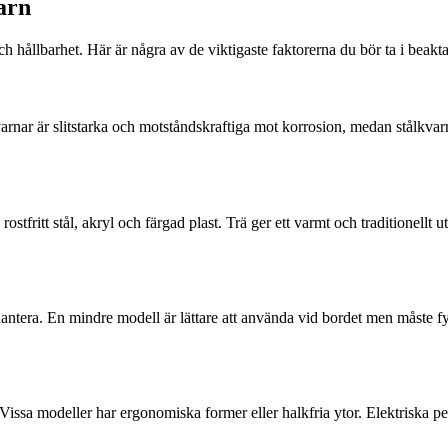
arn
h hållbarhet. Här är några av de viktigaste faktorerna du bör ta i beakt
arnar är slitstarka och motståndskraftiga mot korrosion, medan stålkva
rostfritt stål, akryl och färgad plast. Trä ger ett varmt och traditionell
hantera. En mindre modell är lättare att använda vid bordet men måste 
Vissa modeller har ergonomiska former eller halkfria ytor. Elektriska 