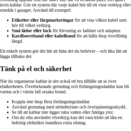
även kablar. Gör ett system där varje kabel hör till ett visst verktyg eller
område i garaget. Använd till exempel:
Etiketter eller färgmarkeringar
för att visa vilken kabel som
hör till vilket verktyg.
Små lådor eller fack
för förvaring av laddare och adaptrar.
Kardborreband eller kabelband
för att hålla ihop överflödig
längd.
Ett enkelt system gör det lätt att hitta det du behöver – och lika lätt att
lägga tillbaka det.
Tänk på el och säkerhet
När du organiserar kablar är det också ett bra tillfälle att se över
elsäkerheten. Överbelastade grenuttag och förlängningssladdar kan bli
varma och i värsta fall orsaka brand.
Koppla inte ihop flera förlängningssladdar.
Använd grenuttag med strömbrytare och överspänningsskydd.
Se till att kablar inte ligger nära vatten eller fuktiga ytor.
Om du ofta använder elverktyg kan det vara klokt att låta en
behörig elektriker installera extra eluttag.