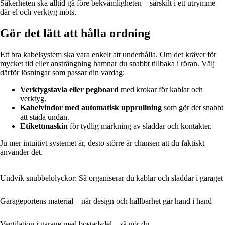
Säkerheten ska alltid gå före bekvämligheten – särskilt i ett utrymme
där el och verktyg möts.
Gör det lätt att hålla ordning
Ett bra kabelsystem ska vara enkelt att underhålla. Om det kräver för
mycket tid eller ansträngning hamnar du snabbt tillbaka i röran. Välj
därför lösningar som passar din vardag:
Verktygstavla eller pegboard
med krokar för kablar och
verktyg.
Kabelvindor med automatisk upprullning
som gör det snabbt
att städa undan.
Etikettmaskin
för tydlig märkning av sladdar och kontakter.
Ju mer intuitivt systemet är, desto större är chansen att du faktiskt
använder det.
Undvik snubbelolyckor: Så organiserar du kablar och sladdar i garaget
Garageportens material – när design och hållbarhet går hand i hand
Ventilation i garage med bostadsdel – så gör du