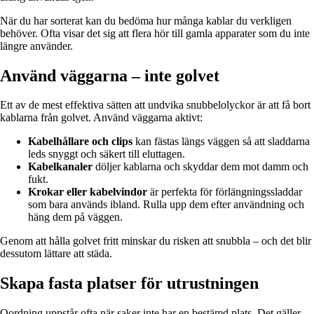
När du har sorterat kan du bedöma hur många kablar du verkligen
behöver. Ofta visar det sig att flera hör till gamla apparater som du inte
längre använder.
Använd väggarna – inte golvet
Ett av de mest effektiva sätten att undvika snubbelolyckor är att få bort
kablarna från golvet. Använd väggarna aktivt:
Kabelhållare och clips
kan fästas längs väggen så att sladdarna
leds snyggt och säkert till eluttagen.
Kabelkanaler
döljer kablarna och skyddar dem mot damm och
fukt.
Krokar eller kabelvindor
är perfekta för förlängningssladdar
som bara används ibland. Rulla upp dem efter användning och
häng dem på väggen.
Genom att hålla golvet fritt minskar du risken att snubbla – och det blir
dessutom lättare att städa.
Skapa fasta platser för utrustningen
Oordning uppstår ofta när saker inte har en bestämd plats. Det gäller