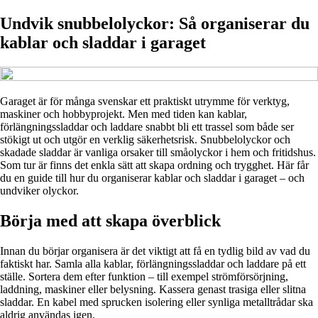
Undvik snubbelolyckor: Så organiserar du
kablar och sladdar i garaget
Garaget är för många svenskar ett praktiskt utrymme för verktyg,
maskiner och hobbyprojekt. Men med tiden kan kablar,
förlängningssladdar och laddare snabbt bli ett trassel som både ser
stökigt ut och utgör en verklig säkerhetsrisk. Snubbelolyckor och
skadade sladdar är vanliga orsaker till småolyckor i hem och fritidshus.
Som tur är finns det enkla sätt att skapa ordning och trygghet. Här får
du en guide till hur du organiserar kablar och sladdar i garaget – och
undviker olyckor.
Börja med att skapa överblick
Innan du börjar organisera är det viktigt att få en tydlig bild av vad du
faktiskt har. Samla alla kablar, förlängningssladdar och laddare på ett
ställe. Sortera dem efter funktion – till exempel strömförsörjning,
laddning, maskiner eller belysning. Kassera genast trasiga eller slitna
sladdar. En kabel med sprucken isolering eller synliga metalltrådar ska
aldrig användas igen.